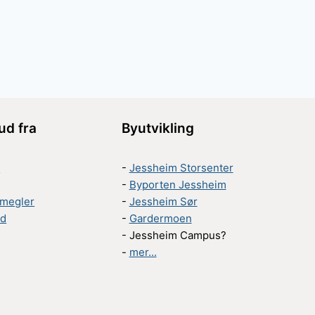
bud fra
Byutvikling
r
-
Jessheim Storsenter
-
Byporten Jessheim
megler
-
Jessheim Sør
ed
-
Gardermoen
- Jessheim Campus?
-
mer...