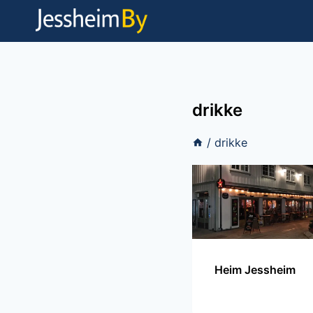
Skip
to
content
drikke
/
drikke
Heim Jessheim