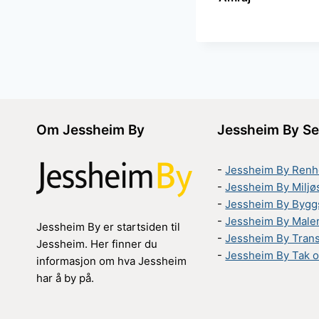
Om Jessheim By
Jessheim By Se
-
Jessheim By Renh
-
Jessheim By Miljø
-
Jessheim By Bygg
-
Jessheim By Male
Jessheim By er startsiden til
-
Jessheim By Tran
Jessheim. Her finner du
-
Jessheim By Tak o
informasjon om hva Jessheim
har å by på.