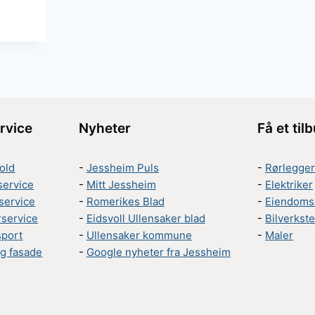
rvice
Nyheter
Få et til
old
-
Jessheim Puls
-
Rørlegge
service
-
Mitt Jessheim
-
Elektriker
service
-
Romerikes Blad
-
Eiendoms
rservice
-
Eidsvoll Ullensaker blad
-
Bilverkst
sport
-
Ullensaker kommune
-
Maler
g fasade
-
Google nyheter fra Jessheim