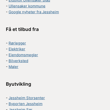
-
Eidsvoll Ullensaker blad
-
Ullensaker kommune
-
Google nyheter fra Jessheim
Få et tilbud fra
-
Rørlegger
-
Elektriker
-
Eiendomsmegler
-
Bilverksted
-
Maler
Byutvikling
-
Jessheim Storsenter
-
Byporten Jessheim
-
Jessheim Sør