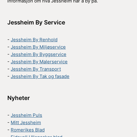
informasjon om hva Jessheim har å by på.
Jessheim By Service
-
Jessheim By Renhold
-
Jessheim By Miljøservice
-
Jessheim By Byggservice
-
Jessheim By Malerservice
-
Jessheim By Transport
-
Jessheim By Tak og fasade
Nyheter
-
Jessheim Puls
-
Mitt Jessheim
-
Romerikes Blad