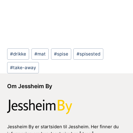
Post
#
drikke
#
mat
#
spise
#
spisested
Tags:
#
take-away
Om Jessheim By
Jessheim By er startsiden til Jessheim. Her finner du