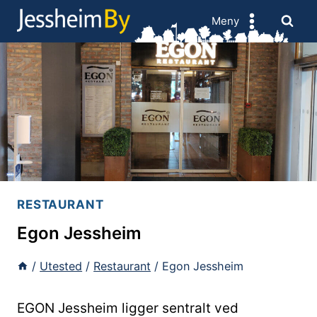
Skip
Meny
to
content
RESTAURANT
Egon Jessheim
/
Utested
/
Restaurant
/
Egon Jessheim
EGON Jessheim ligger sentralt ved