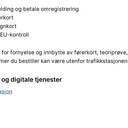
ding og betale omregistrering
erkort
ognkort
 EU-kontroll
 for fornyelse og innbytte av førerkort, teoriprøve,
Timer du bestiller kan være utenfor trafikkstasjone
og digitale tjenester
asjon