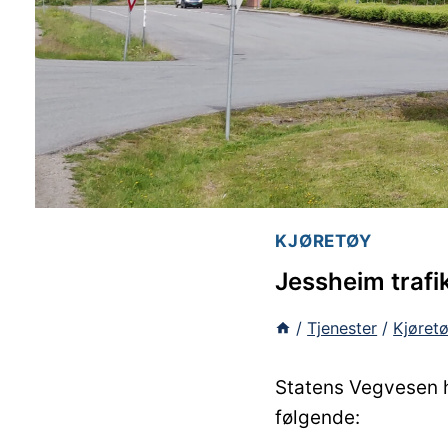
KJØRETØY
Jessheim trafi
/
Tjenester
/
Kjøret
Statens Vegvesen ha
følgende: