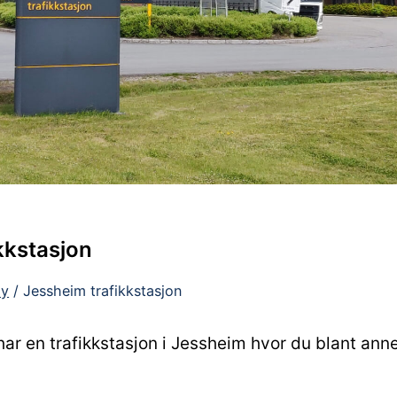
kkstasjon
øy
/
Jessheim trafikkstasjon
r en trafikkstasjon i Jessheim hvor du blant anne