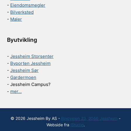
-
Eiendomsmegler
-
Bilverksted
-
Maler
Byutvikling
-
Jessheim Storsenter
-
Byporten Jessheim
-
Jessheim Sør
-
Gardermoen
- Jessheim Campus?
-
mer...
© 2026 Jessheim By AS -
Ringveien 23, 2066 Jessheim
-
Webside fra
iStudio
.