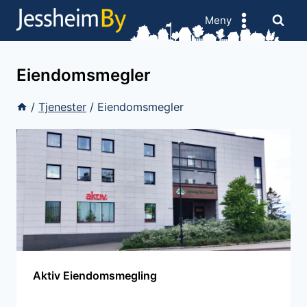
Skip
Meny
to
content
Eiendomsmegler
/
Tjenester
/
Eiendomsmegler
Aktiv Eiendomsmegling