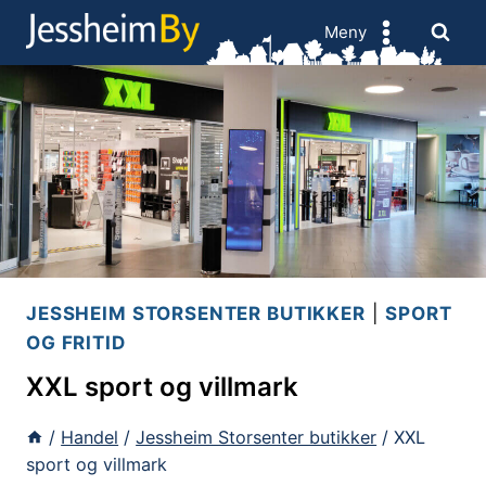
Skip
Meny
to
content
JESSHEIM STORSENTER BUTIKKER
|
SPORT
OG FRITID
XXL sport og villmark
/
Handel
/
Jessheim Storsenter butikker
/
XXL
sport og villmark