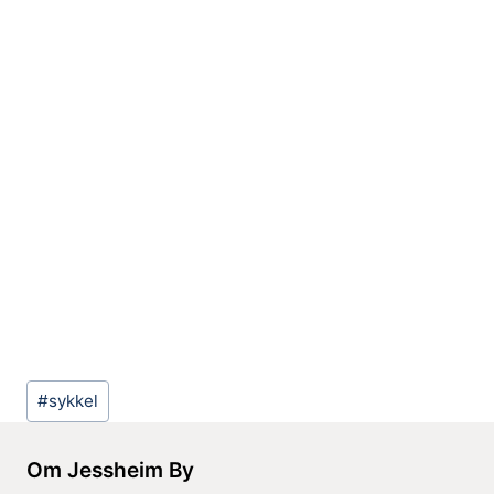
Post
#
sykkel
Tags:
Om Jessheim By