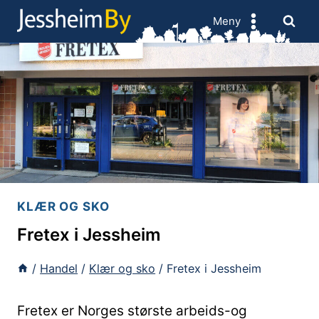
Skip
Meny
to
content
KLÆR OG SKO
Fretex i Jessheim
/
Handel
/
Klær og sko
/
Fretex i Jessheim
Fretex er Norges største arbeids-og