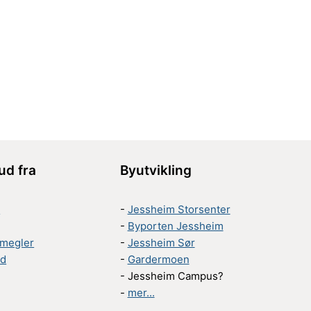
bud fra
Byutvikling
r
-
Jessheim Storsenter
-
Byporten Jessheim
megler
-
Jessheim Sør
ed
-
Gardermoen
- Jessheim Campus?
-
mer...