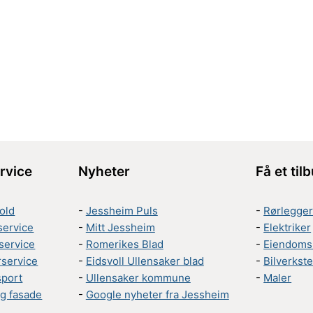
rvice
Nyheter
Få et til
old
-
Jessheim Puls
-
Rørlegge
service
-
Mitt Jessheim
-
Elektriker
service
-
Romerikes Blad
-
Eiendoms
rservice
-
Eidsvoll Ullensaker blad
-
Bilverkst
sport
-
Ullensaker kommune
-
Maler
g fasade
-
Google nyheter fra Jessheim