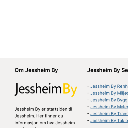
Om Jessheim By
Jessheim By Se
-
Jessheim By Renh
-
Jessheim By Miljø
-
Jessheim By Bygg
-
Jessheim By Male
Jessheim By er startsiden til
-
Jessheim By Tran
Jessheim. Her finner du
-
Jessheim By Tak o
informasjon om hva Jessheim