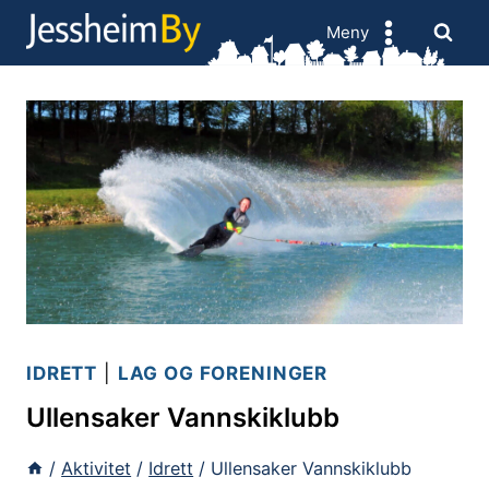
Skip
Meny
to
content
IDRETT
|
LAG OG FORENINGER
Ullensaker Vannskiklubb
/
Aktivitet
/
Idrett
/
Ullensaker Vannskiklubb